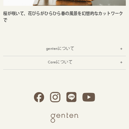
桜が咲いて、花びらがひらひら春の風景を幻想的なカットワーク
で
gentenについて
お知らせ
Careについて
お手入れ
実店舗の紹介
お修理受付
gentenとは
gentenの素材について
genten Archive Movie