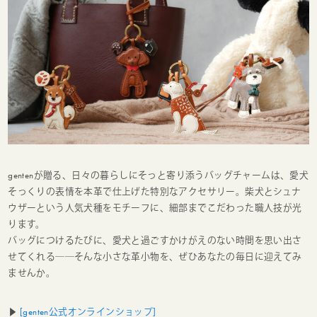
gentenが贈る、日々の暮らしにそっと寄り添うバッグチャームは、愛犬
そっくりの表情を本革で仕上げた特別なアクセサリー。柴犬とシュナ
ウザーという人気犬種をモチーフに、細部までこだわった職人技が光
ります。
バッグにつけるたびに、愛犬と過ごすかけがえのない時間を思い出さ
せてくれる――そんな小さな革小物を、ぜひあなたの毎日に迎えてみ
ませんか。
▶
[genten公式オンラインショップ]