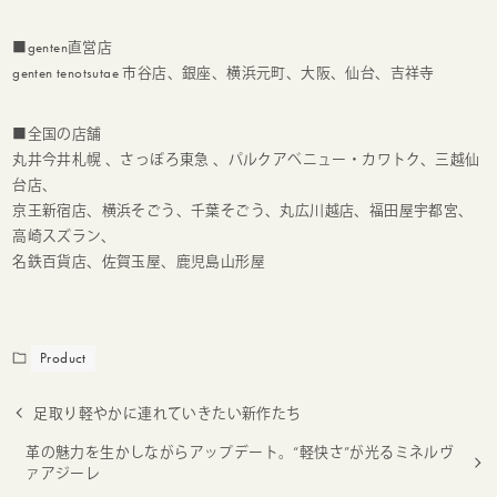
■genten直営店
genten tenotsutae 市谷店、銀座、横浜元町、大阪、仙台、吉祥寺
■全国の店舗
丸井今井札幌 、さっぽろ東急 、パルクアベニュー・カワトク、三越仙
台店、
京王新宿店、横浜そごう、千葉そごう、丸広川越店、福田屋宇都宮、
高崎スズラン、
名鉄百貨店、佐賀玉屋、鹿児島山形屋
Product
足取り軽やかに連れていきたい新作たち
革の魅力を生かしながらアップデート。“軽快さ”が光るミネルヴ
ァアジーレ