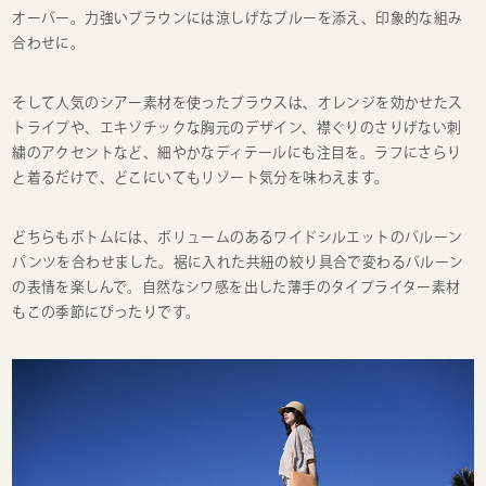
オーバー。力強いブラウンには涼しげなブルーを添え、印象的な組み
合わせに。
そして人気のシアー素材を使ったブラウスは、オレンジを効かせたス
トライプや、エキゾチックな胸元のデザイン、襟ぐりのさりげない刺
繍のアクセントなど、細やかなディテールにも注目を。ラフにさらり
と着るだけで、どこにいてもリゾート気分を味わえます。
どちらもボトムには、ボリュームのあるワイドシルエットのバルーン
パンツを合わせました。裾に入れた共紐の絞り具合で変わるバルーン
の表情を楽しんで。自然なシワ感を出した薄手のタイプライター素材
もこの季節にぴったりです。