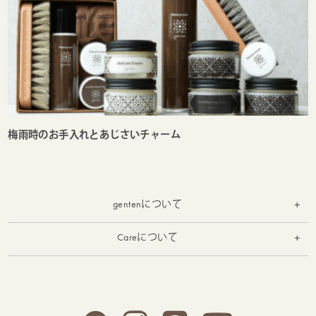
梅雨時のお手入れとあじさいチャーム
gentenについて
お知らせ
Careについて
お手入れ
実店舗の紹介
お修理受付
gentenとは