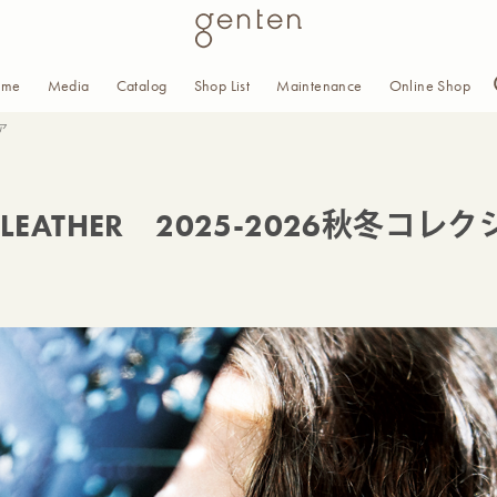
ome
Media
Catalog
Shop List
Maintenance
Online Shop
ェア
NG LEATHER 2025-2026秋冬コ