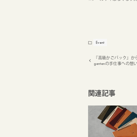
Event
『高級かごバック』か
gentenの手仕事への想
関連記事