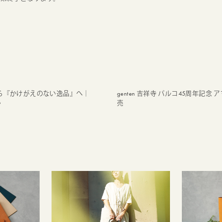
ら『かけがえのない逸品』へ｜
genten 吉祥寺 パルコ45周年記念 
い
売