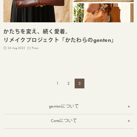
かたちを変え、続く愛着。
リメイクプロジェクト「かたわらのgenten」
26 Aug 2022
Press
1
2
3
gentenについて
お知らせ
Careについて
お手入れ
実店舗の紹介