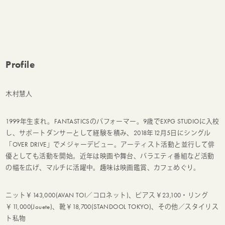
Profile
木村慧人
1999年生まれ。FANTASTICSのパフォーマー。9歳でEXPG STUDIOに入校
し、サポートダンサーとして経験を積み、2018年12月5日にシングル
「OVER DRIVE」でメジャーデビュー。アーティスト活動と並行して俳
優としても活動を開始。近年は映画や舞台、バラエティ番組など活動
の幅を広げ、マルチに活躍中。趣味は映画鑑賞、カフェめぐり。
ニット￥143,000(AVAN TOI／コロネット)、ピアス￥23,100・リング
￥11,000(Jouete)、靴￥18,700(STANDOOL TOKYO)、その他／スタイリス
ト私物