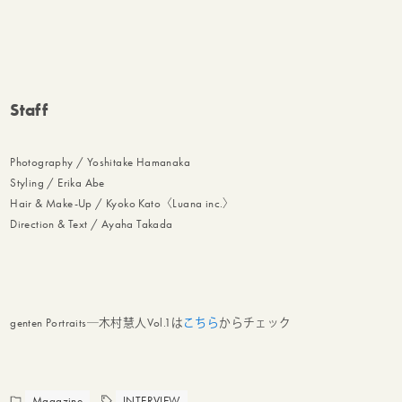
Staff
Photography / Yoshitake Hamanaka
Styling / Erika Abe
Hair & Make-Up / Kyoko Kato〈Luana inc.〉
Direction & Text / Ayaha Takada
genten Portraits─木村慧人Vol.1は
こちら
からチェック
Magazine
INTERVIEW