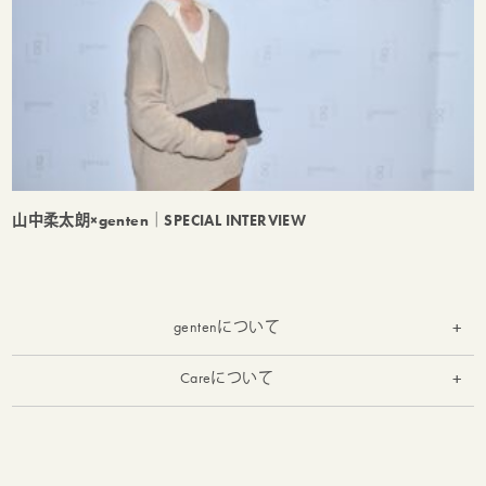
山中柔太朗×genten｜SPECIAL INTERVIEW
gentenについて
お知らせ
Careについて
お手入れ
実店舗の紹介
お修理受付
gentenとは