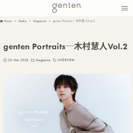
Home
Media
Magazine
genten Portraits─木村慧人Vol.2
genten Portraits─木村慧人Vol.2
20 Mar 2026
Magazine
INTERVIEW