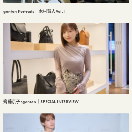
genten Portraits─木村慧人Vol.1
齊藤京子×genten｜SPECIAL INTERVIEW