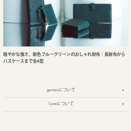
穏やかな強さ、新色ブルーグリーンのおしゃれ財布｜長財布から
パスケースまで全4型
gentenについて
お知らせ
Careについて
お手入れ
実店舗の紹介
お修理受付
gentenとは