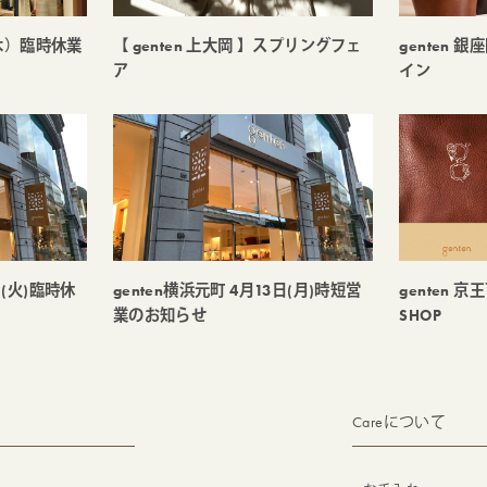
6（木）臨時休業
【 genten 上大岡 】スプリングフェ
genten 
ア
イン
日(火)臨時休
genten横浜元町 4月13日(月)時短営
genten 京
業のお知らせ
SHOP
Careについて