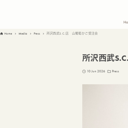
H
Home
Media
Press
所沢西武S.C.店 山葡萄かご受注会
所沢西武S.
10 Jun 2026
Press