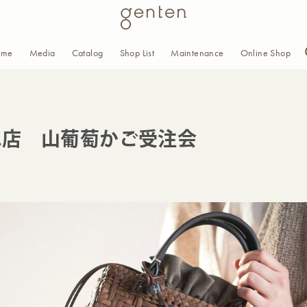
ome
Media
Catalog
Shop List
Maintenance
Online Shop
C.店 山葡萄かご受注会