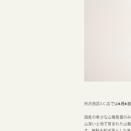
所沢西武S.C.店では
6月6日
国産の希少な山葡萄蔓の
山深い土地で育まれた山
す。無駄を削ぎ落とした