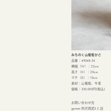
みちのく山葡萄かご
品番：49248-54
横幅（W）：22cm
高さ（H）：20cm
マチ（D）：10cm
素材：山葡萄、牛革
価格：330,000円(税込)
お問い合わせ先
genten 所沢西武S.C.店