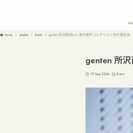
H
Home
Media
Event
genten 所沢西武S.C. 秋の新作コレクション先行受注会
genten 
19 Sep 2024
Event