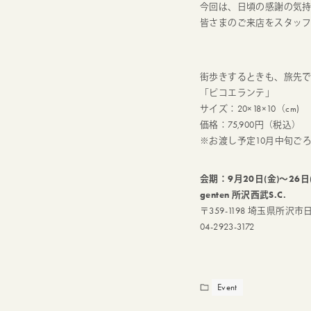
今回は、日頃の感謝の気
皆さまのご来店をスタッ
街歩きするときも、旅先
「ピコエランテ」
サイズ：20×18×10（cm)
価格：75,900円（税込）
※お渡し予定10月中旬ご
会期：9月20日(金)～26日
genten 所沢西武S.C.
〒359-1198 埼玉県所沢市日
04-2923-3172
Event