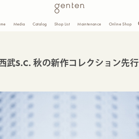
ome
Media
Catalog
Shop List
Maintenance
Online Shop
所沢西武S.C. 秋の新作コレクション先