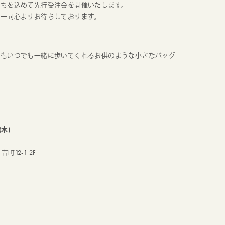
持ちを込めて先行受注会を開催いたします。
フ一同心よりお待ちしております。
でもいつでも一緒に歩いてくれるお供のような小さなバッグ
ろ
(木)
吉町12-1 2F